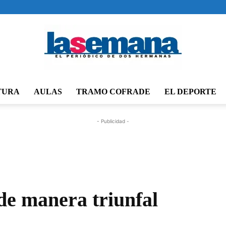
TURA
AULAS
TRAMO COFRADE
EL DEPORTE
Periódico
- Publicidad -
La
 de manera triunfal