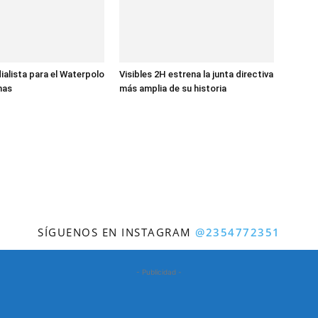
ialista para el Waterpolo
Visibles 2H estrena la junta directiva
nas
más amplia de su historia
SÍGUENOS EN INSTAGRAM
@2354772351
- Publicidad -