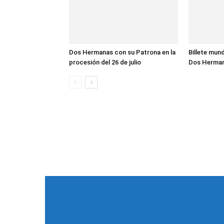
Dos Hermanas con su Patrona en la
Billete mund
procesión del 26 de julio
Dos Herma