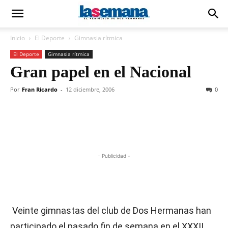
Inicio
El Deporte
Gimnasia rítmica
El Deporte
Gimnasia rítmica
Gran papel en el Nacional
Por
Fran Ricardo
-
12 diciembre, 2006
0
- Publicidad -
Veinte gimnastas del club de Dos Hermanas han
participado el pasado fin de semana en el XXXII