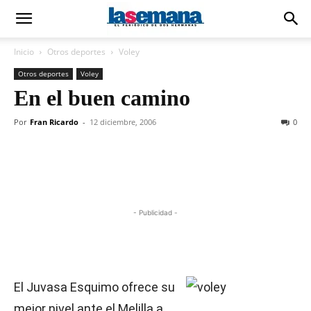
Inicio
Otros deportes
Voley
Otros deportes
Voley
En el buen camino
Por
Fran Ricardo
-
12 diciembre, 2006
0
- Publicidad -
El Juvasa Esquimo ofrece su
mejor nivel ante el Melilla a