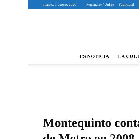
viernes, 7 agosto, 2026
Registrarse / Unirse
Publicidad
ES NOTICIA
LA CUL
Montequinto conta
de Metro en 2008