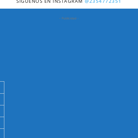
SÍGUENOS EN INSTAGRAM
@2354772351
- Publicidad -