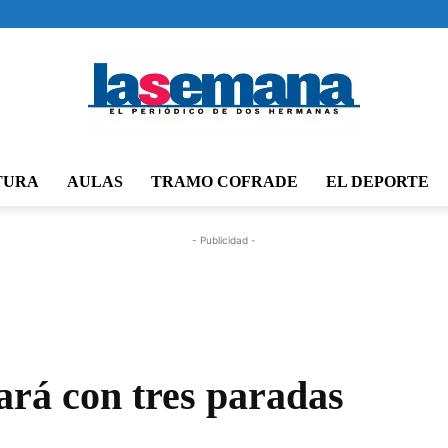
TURA
AULAS
TRAMO COFRADE
EL DEPORTE
Periódico
- Publicidad -
La
rá con tres paradas