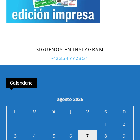
SÍGUENOS EN INSTAGRAM
@2354772351
Calendario
agosto 2026
L
M
X
J
V
S
D
1
2
3
4
5
6
7
8
9