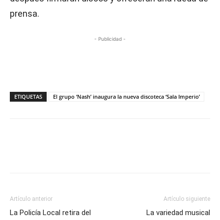
prensa.
- Publicidad -
ETIQUETAS
El grupo ‘Nash’ inaugura la nueva discoteca ‘Sala Imperio’
Artículo anterior
Artículo siguiente
La Policía Local retira del
La variedad musical