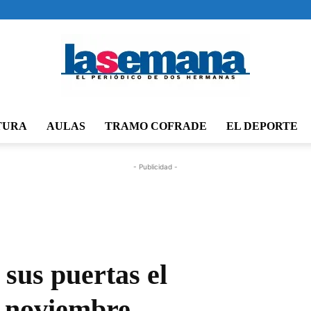
TURA
AULAS
TRAMO COFRADE
EL DEPORTE
Periódico
- Publicidad -
La
sus puertas el
e noviembre