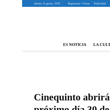
sábado, 8 agosto, 2026
Registrarse / Unirse
Publicidad
ES NOTICIA
LA CUL
Cinequinto abrirá 
próximo día 30 d