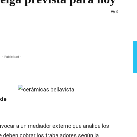
Semana
0
- Publicidad -
 de
ocar a un mediador externo que analice los
e deben cobrar los trabajadores según la