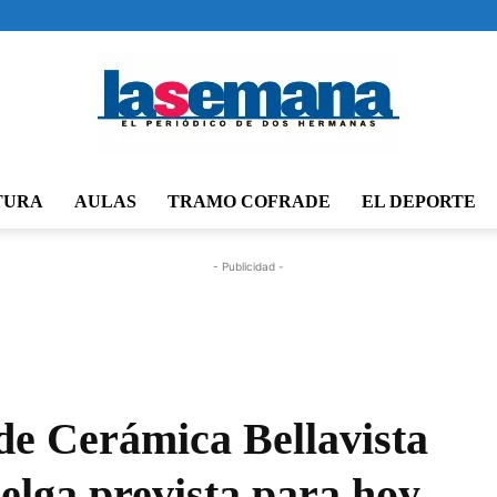
TURA
AULAS
TRAMO COFRADE
EL DEPORTE
Periódico
- Publicidad -
La
de Cerámica Bellavista
elga prevista para hoy