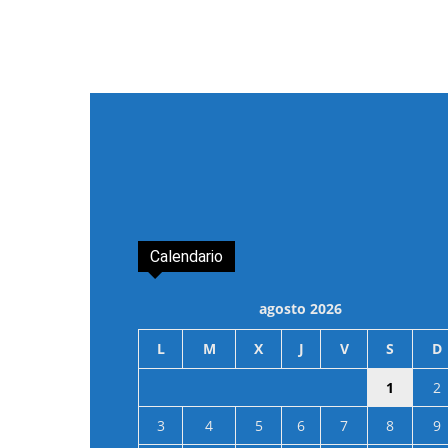
Calendario
agosto 2026
L
M
X
J
V
S
D
1
2
3
4
5
6
7
8
9