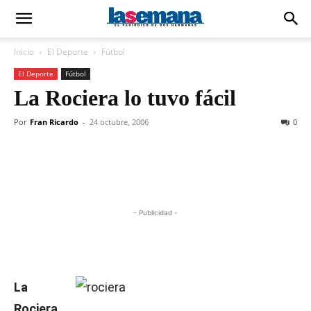
Inicio
El Deporte
Fútbol
El Deporte
Fútbol
La Rociera lo tuvo fácil
Por
Fran Ricardo
-
24 octubre, 2006
0
- Publicidad -
La
Rociera