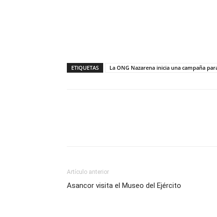
ETIQUETAS
La ONG Nazarena inicia una campaña para 
Compartir
Artículo anterior
Asancor visita el Museo del Ejército