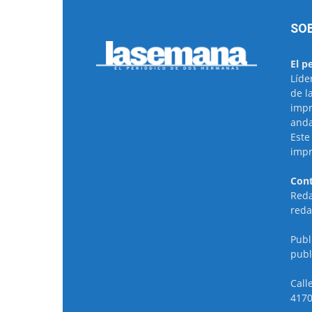
SO
El p
Líde
de l
impr
anda
Este
impr
Cont
Reda
reda
Publ
publ
Call
4170