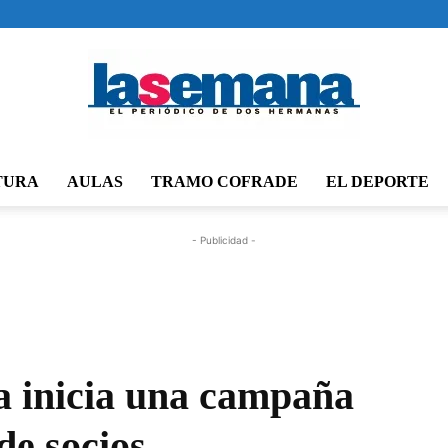
TURA
AULAS
TRAMO COFRADE
EL DEPORTE
Periódico
- Publicidad -
La
 inicia una campaña
de socios