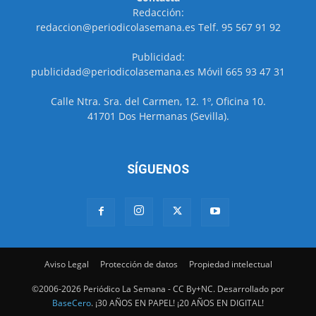
Redacción:
redaccion@periodicolasemana.es Telf. 95 567 91 92
Publicidad:
publicidad@periodicolasemana.es Móvil 665 93 47 31
Calle Ntra. Sra. del Carmen, 12. 1º, Oficina 10.
41701 Dos Hermanas (Sevilla).
SÍGUENOS
Aviso Legal
Protección de datos
Propiedad intelectual
©2006-2026 Periódico La Semana - CC By+NC. Desarrollado por
BaseCero
. ¡30 AÑOS EN PAPEL! ¡20 AÑOS EN DIGITAL!