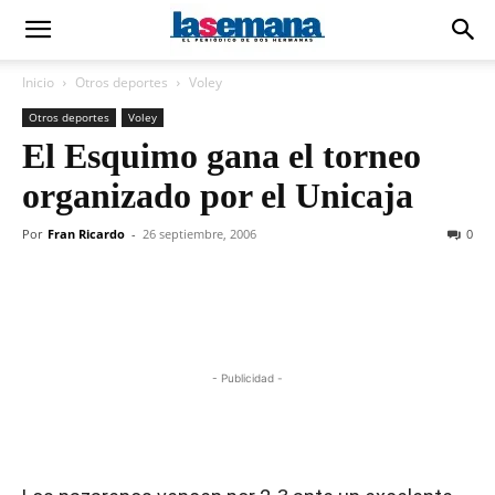
Inicio
Otros deportes
Voley
Otros deportes
Voley
El Esquimo gana el torneo
organizado por el Unicaja
Por
Fran Ricardo
-
26 septiembre, 2006
0
- Publicidad -