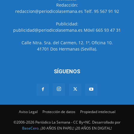
Redacción:
redaccion@periodicolasemana.es Telf. 95 567 91 92
Publicidad:
publicidad@periodicolasemana.es Móvil 665 93 47 31
Calle Ntra. Sra. del Carmen, 12. 1º, Oficina 10.
41701 Dos Hermanas (Sevilla).
SÍGUENOS
Aviso Legal
Protección de datos
Propiedad intelectual
©2006-2026 Periódico La Semana - CC By+NC. Desarrollado por
BaseCero
. ¡30 AÑOS EN PAPEL! ¡20 AÑOS EN DIGITAL!