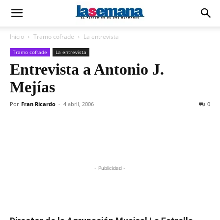
Inicio
Tramo cofrade
La entrevista
Tramo cofrade
La entrevista
Entrevista a Antonio J.
Mejías
Por
Fran Ricardo
-
4 abril, 2006
0
- Publicidad -