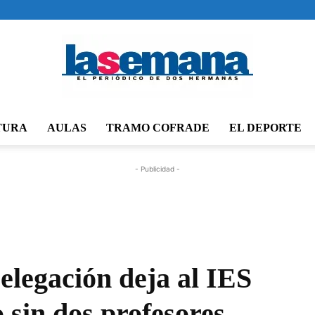
TURA
AULAS
TRAMO COFRADE
EL DEPORTE
Periódico
- Publicidad -
La
elegación deja al IES
sin dos profesores