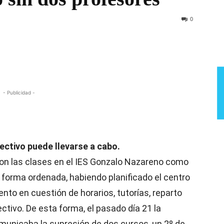
Semana
0
- Publicidad -
rectivo puede llevarse a cabo.
n las clases en el IES Gonzalo Nazareno como
e forma ordenada, habiendo planificado el centro
to en cuestión de horarios, tutorías, reparto
ectivo. De esta forma, el pasado día 21 la
municaba la supresión de dos cursos, un 2º de