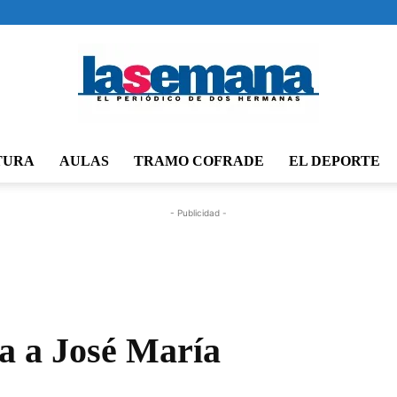
TURA
AULAS
TRAMO COFRADE
EL DEPORTE
Periódico
- Publicidad -
La
da a José María