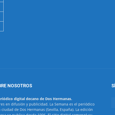
BRE NOSOTROS
S
eriódico digital decano de Dos Hermanas.
res en difusión y publicidad. La Semana es el periódico
a ciudad de Dos Hermanas (Sevilla, España). La edición
esa se publica desde 1996. El sitio digital comenzó su