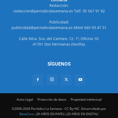
Redacción:
redaccion@periodicolasemana.es Telf. 95 567 91 92
Publicidad:
publicidad@periodicolasemana.es Móvil 665 93 47 31
Calle Ntra. Sra. del Carmen, 12. 1º, Oficina 10.
41701 Dos Hermanas (Sevilla).
SÍGUENOS
Aviso Legal
Protección de datos
Propiedad intelectual
©2006-2026 Periódico La Semana - CC By+NC. Desarrollado por
BaseCero
. ¡30 AÑOS EN PAPEL! ¡20 AÑOS EN DIGITAL!