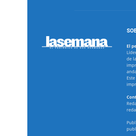
SO
El p
Líde
de l
impr
anda
Este
impr
Cont
Reda
reda
Publ
publ