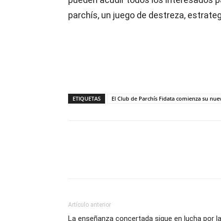
parchís, un juego de destreza, estrateg
ETIQUETAS
El Club de Parchís Fidata comienza su nu
Compartir
Artículo anterior
La enseñanza concertada sigue en lucha por l