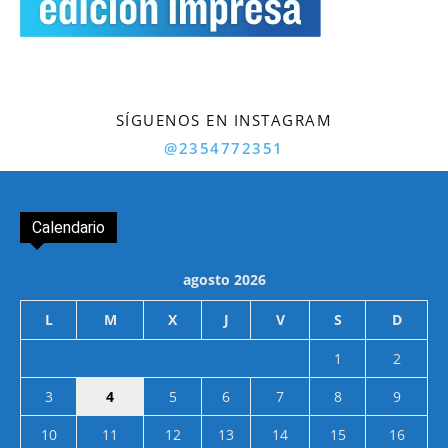
SÍGUENOS EN INSTAGRAM
@2354772351
Calendario
agosto 2026
L
M
X
J
V
S
D
1
2
3
4
5
6
7
8
9
10
11
12
13
14
15
16