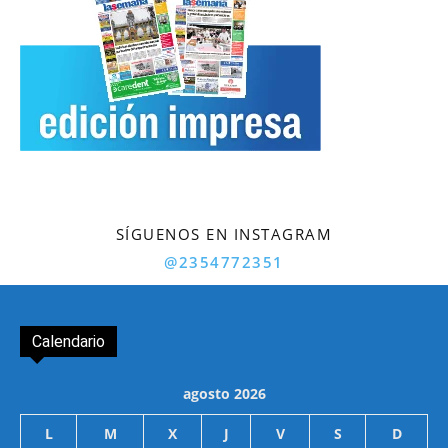
SÍGUENOS EN INSTAGRAM
@2354772351
Calendario
agosto 2026
L
M
X
J
V
S
D