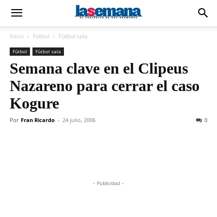
Inicio
Fútbol
Fútbol sala
Fútbol
Fútbol sala
Semana clave en el Clipeus
Nazareno para cerrar el caso
Kogure
Por
Fran Ricardo
-
24 julio, 2006
0
- Publicidad -