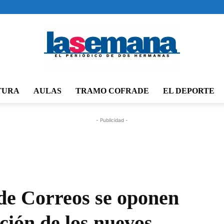
TURA
AULAS
TRAMO COFRADE
EL DEPORTE
Periódico
- Publicidad -
La
de Correos se oponen
cción de los nuevos