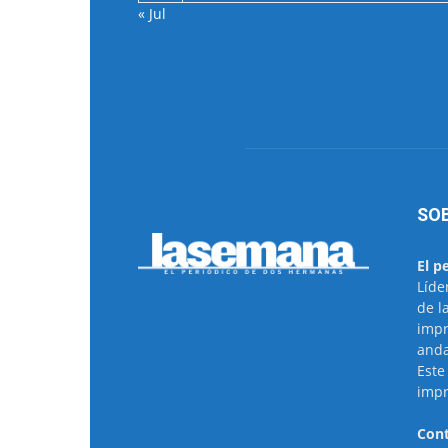
« Jul
SO
El p
Líde
de l
impr
anda
Este
impr
Cont