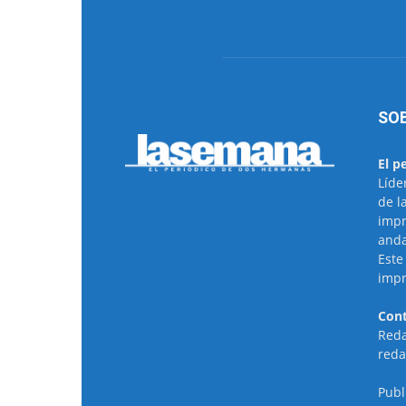
SO
El p
Líde
de l
impr
anda
Este
impr
Cont
Reda
reda
Publ