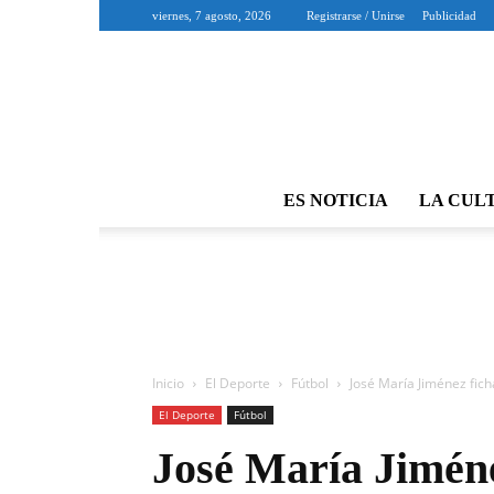
viernes, 7 agosto, 2026
Registrarse / Unirse
Publicidad
ES NOTICIA
LA CUL
Inicio
El Deporte
Fútbol
José María Jiménez fic
El Deporte
Fútbol
José María Jiméne