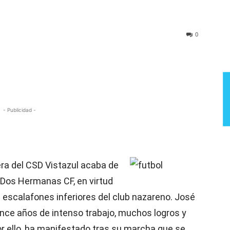
Semana
0
- Publicidad -
era del CSD Vistazul acaba de
l Dos Hermanas CF, en virtud
s escalafones inferiores del club nazareno. José
once años de intenso trabajo, muchos logros y
or ello, ha manifestado tras su marcha que se