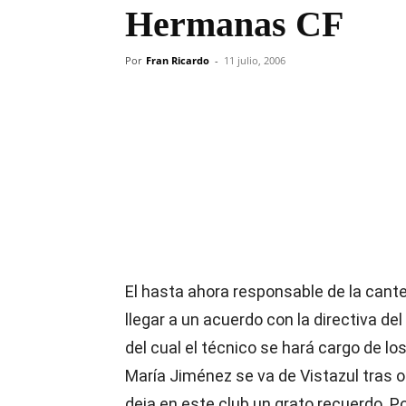
Hermanas CF
Por
Fran Ricardo
-
11 julio, 2006
Compartir
El hasta ahora responsable de la cant
llegar a un acuerdo con la directiva de
del cual el técnico se hará cargo de lo
María Jiménez se va de Vistazul tras 
deja en este club un grato recuerdo. P