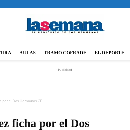
TURA
AULAS
TRAMO COFRADE
EL DEPORTE
Periódico
- Publicidad -
La
ha por el Dos Hermanas CF
z ficha por el Dos