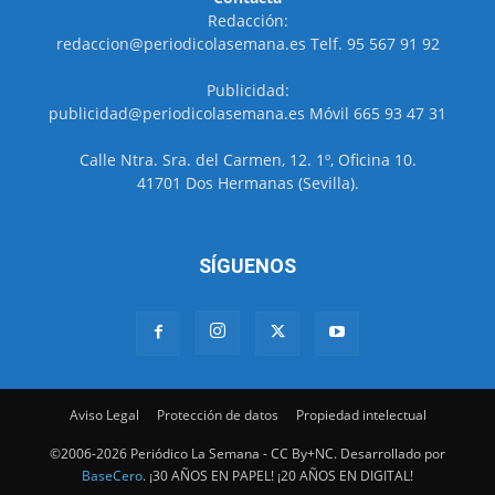
Redacción:
redaccion@periodicolasemana.es Telf. 95 567 91 92
Publicidad:
publicidad@periodicolasemana.es Móvil 665 93 47 31
Calle Ntra. Sra. del Carmen, 12. 1º, Oficina 10.
41701 Dos Hermanas (Sevilla).
SÍGUENOS
Aviso Legal
Protección de datos
Propiedad intelectual
©2006-2026 Periódico La Semana - CC By+NC. Desarrollado por
BaseCero
. ¡30 AÑOS EN PAPEL! ¡20 AÑOS EN DIGITAL!