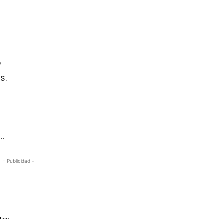
o
s.
s…
- Publicidad -
laje