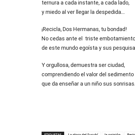
ternura a cada instante, a cada lado,
y miedo al ver llegar la despedida…
¡Recicla, Dos Hermanas, tu bondad!
No cedas ante el triste embotamient
de este mundo egoísta y sus pesquisa
Y orgullosa, demuestra ser ciudad,
comprendiendo el valor del sedimento
que da enseñar a un niño sus sonrisa
ETIQUETAS
La glosa del Surubí
la opinión
Recic