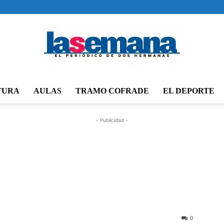
TURA
AULAS
TRAMO COFRADE
EL DEPORTE
Periódico
- Publicidad -
La
0