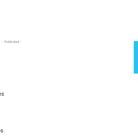
Semana
- Publicidad -
es
os