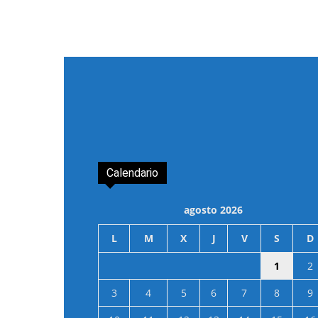
Calendario
agosto 2026
L
M
X
J
V
S
D
1
2
3
4
5
6
7
8
9