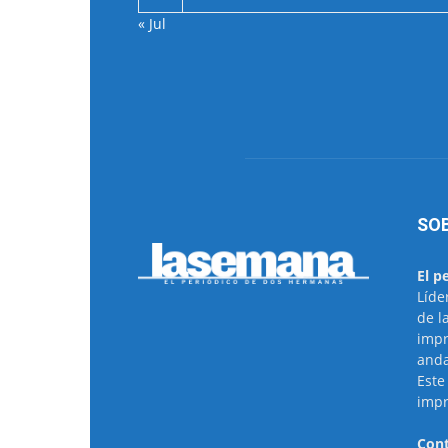
« Jul
SO
El p
Líde
de l
impr
anda
Este
impr
Cont