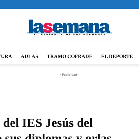
TURA
AULAS
TRAMO COFRADE
EL DEPORTE
Periódico
- Publicidad -
La
del IES Jesús del
 sus diplomas y orlas