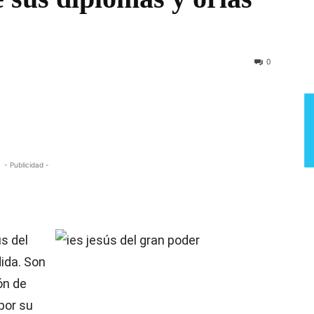
Semana
0
- Publicidad -
s del
ida. Son
ón de
por su