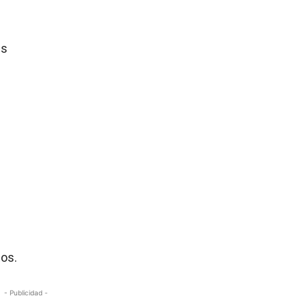
as
tos.
- Publicidad -