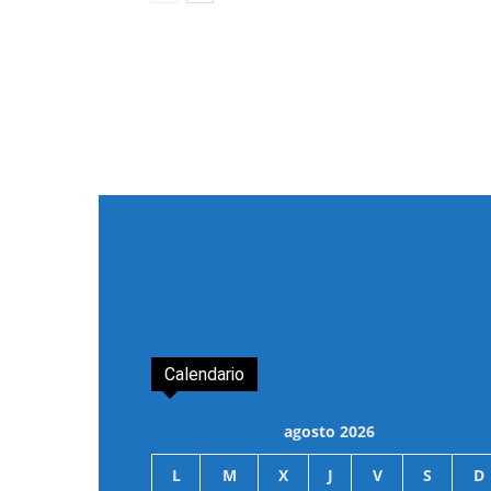
Calendario
agosto 2026
L
M
X
J
V
S
D