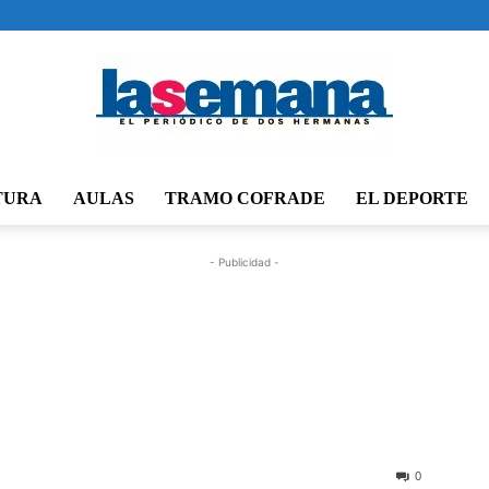
TURA
AULAS
TRAMO COFRADE
EL DEPORTE
Periódico
- Publicidad -
La
0