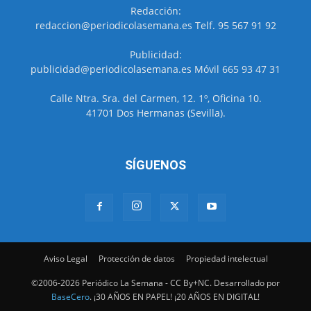
Redacción:
redaccion@periodicolasemana.es Telf. 95 567 91 92
Publicidad:
publicidad@periodicolasemana.es Móvil 665 93 47 31
Calle Ntra. Sra. del Carmen, 12. 1º, Oficina 10.
41701 Dos Hermanas (Sevilla).
SÍGUENOS
Aviso Legal
Protección de datos
Propiedad intelectual
©2006-2026 Periódico La Semana - CC By+NC. Desarrollado por
BaseCero
. ¡30 AÑOS EN PAPEL! ¡20 AÑOS EN DIGITAL!