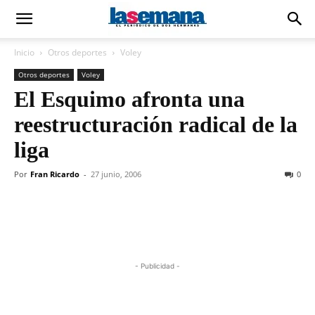
Inicio
Otros deportes
Voley
Otros deportes
Voley
El Esquimo afronta una
reestructuración radical de la
liga
Por
Fran Ricardo
-
27 junio, 2006
0
- Publicidad -