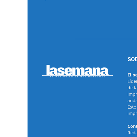
SO
El p
Líde
de l
impr
anda
Este
impr
Cont
Reda