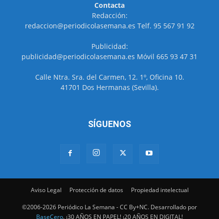
Contacta
Redacción:
redaccion@periodicolasemana.es Telf. 95 567 91 92
Publicidad:
publicidad@periodicolasemana.es Móvil 665 93 47 31
Calle Ntra. Sra. del Carmen, 12. 1º, Oficina 10.
41701 Dos Hermanas (Sevilla).
SÍGUENOS
Aviso Legal
Protección de datos
Propiedad intelectual
©2006-2026 Periódico La Semana - CC By+NC. Desarrollado por
BaseCero
. ¡30 AÑOS EN PAPEL! ¡20 AÑOS EN DIGITAL!