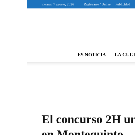
viernes, 7 agosto, 2026
Registrarse / Unirse
Publicidad
ES NOTICIA
LA CUL
El concurso 2H un
en Montequinto