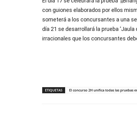
El día 17 se celebrará la prueba ‘¡¡Bhang
con guiones elaborados por ellos mismo
someterá a los concursantes a una ser
día 21 se desarrollará la prueba 'Jaula
irracionales que los concursantes debe
ETIQUETAS
El concurso 2H unifica todas las pruebas
Compartir