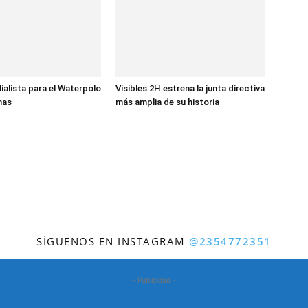
ialista para el Waterpolo
Visibles 2H estrena la junta directiva
nas
más amplia de su historia
SÍGUENOS EN INSTAGRAM
@2354772351
- Publicidad -