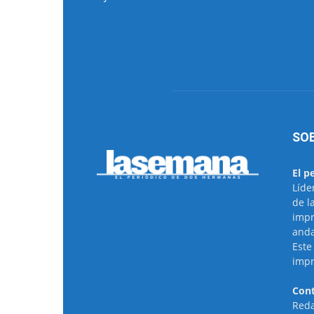
SO
El p
Líde
de l
impr
anda
Este
impr
Cont
Reda