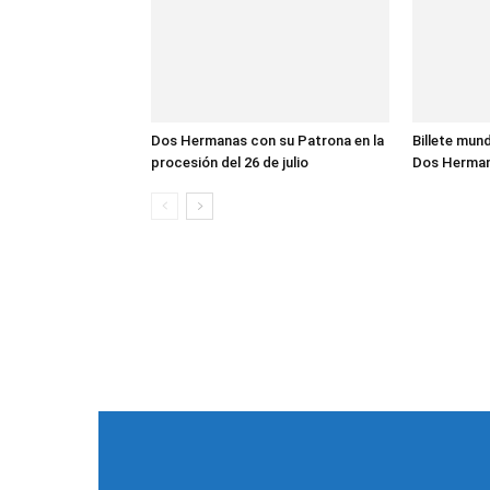
Dos Hermanas con su Patrona en la
Billete mund
procesión del 26 de julio
Dos Herma