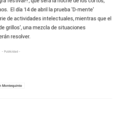
ra festival!!’, que será la noche de los cortos,
s. El día 14 de abril la prueba 'D-mente'
ie de actividades intelectuales, mientras que el
 de grillos', una mezcla de situaciones
rán resolver.
- Publicidad -
 en Montequinto