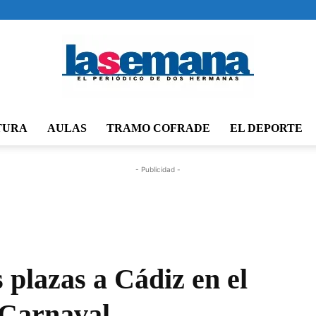
TURA
AULAS
TRAMO COFRADE
EL DEPORTE
Periódico
- Publicidad -
La
 plazas a Cádiz en el
 Carnaval