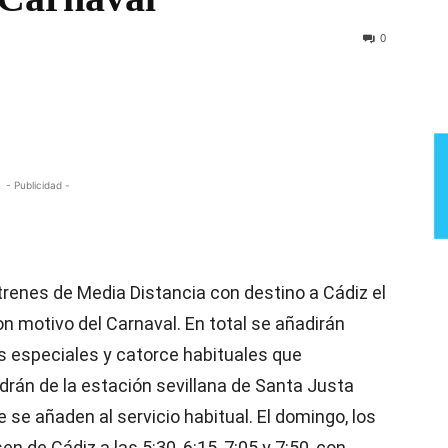
Semana
0
- Publicidad -
trenes de Media Distancia con destino a Cádiz el
on motivo del Carnaval. En total se añadirán
es especiales y catorce habituales que
rán de la estación sevillana de Santa Justa
e se añaden al servicio habitual. El domingo, los
n de Cádiz a las 5:30, 6:15, 7:05 y 7:50, con