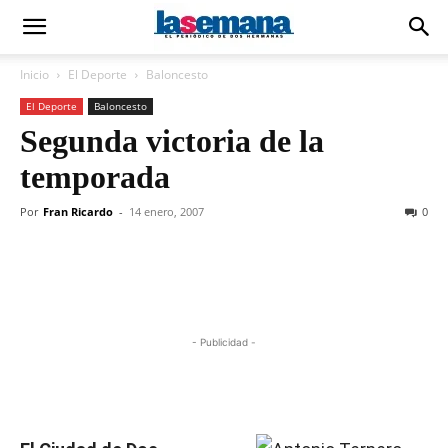
Inicio
El Deporte
Baloncesto
El Deporte
Baloncesto
Segunda victoria de la
temporada
Por
Fran Ricardo
-
14 enero, 2007
0
- Publicidad -