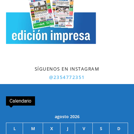
SÍGUENOS EN INSTAGRAM
@2354772351
Calendario
agosto 2026
L
M
X
J
V
S
D