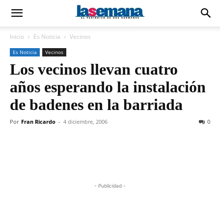
Inicio
Es Noticia
Vecinos
Es Noticia
Vecinos
Los vecinos llevan cuatro
años esperando la instalación
de badenes en la barriada
Por
Fran Ricardo
-
4 diciembre, 2006
0
- Publicidad -