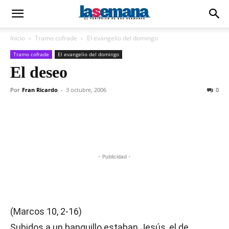
Inicio
Tramo cofrade
El evangelio del domingo
Tramo cofrade
El evangelio del domingo
El deseo
Por
Fran Ricardo
-
3 octubre, 2006
0
- Publicidad -
(Marcos 10, 2-16)
Subidos a un banquillo estaban Jesús, el de