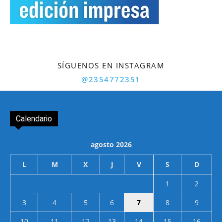
SÍGUENOS EN INSTAGRAM
@2354772351
Calendario
agosto 2026
L
M
X
J
V
S
D
1
2
3
4
5
6
7
8
9
10
11
12
13
14
15
16